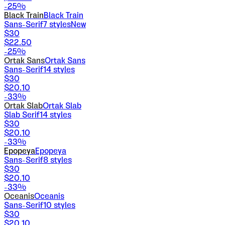
-
25
%
Black Train
Black Train
Sans-Serif
7
styles
New
$
30
$
22.50
-
25
%
Ortak Sans
Ortak Sans
Sans-Serif
14
styles
$
30
$
20.10
-
33
%
Ortak Slab
Ortak Slab
Slab Serif
14
styles
$
30
$
20.10
-
33
%
Epopeya
Epopeya
Sans-Serif
8
styles
$
30
$
20.10
-
33
%
Oceanis
Oceanis
Sans-Serif
10
styles
$
30
$
20.10