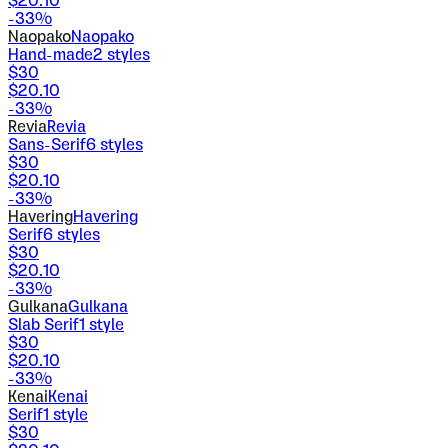
$
20.10
-
33
%
Naopako
Naopako
Hand-made
2
styles
$
30
$
20.10
-
33
%
Revia
Revia
Sans-Serif
6
styles
$
30
$
20.10
-
33
%
Havering
Havering
Serif
6
styles
$
30
$
20.10
-
33
%
Gulkana
Gulkana
Slab Serif
1
style
$
30
$
20.10
-
33
%
Kenai
Kenai
Serif
1
style
$
30