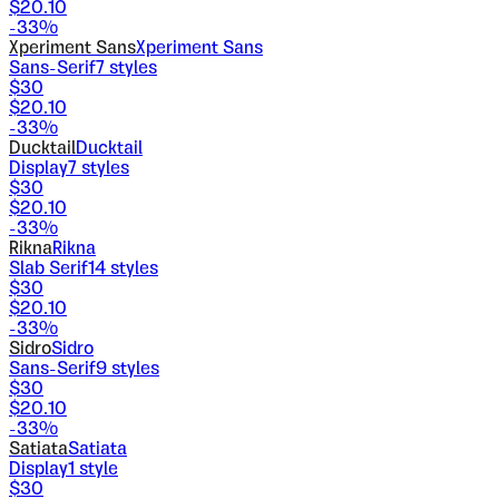
$
20.10
-
33
%
Xperiment Sans
Xperiment Sans
Sans-Serif
7
styles
$
30
$
20.10
-
33
%
Ducktail
Ducktail
Display
7
styles
$
30
$
20.10
-
33
%
Rikna
Rikna
Slab Serif
14
styles
$
30
$
20.10
-
33
%
Sidro
Sidro
Sans-Serif
9
styles
$
30
$
20.10
-
33
%
Satiata
Satiata
Display
1
style
$
30