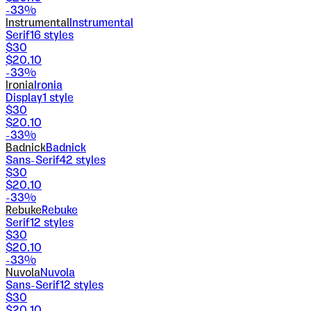
-
33
%
Instrumental
Instrumental
Serif
16
styles
$
30
$
20.10
-
33
%
Ironia
Ironia
Display
1
style
$
30
$
20.10
-
33
%
Badnick
Badnick
Sans-Serif
42
styles
$
30
$
20.10
-
33
%
Rebuke
Rebuke
Serif
12
styles
$
30
$
20.10
-
33
%
Nuvola
Nuvola
Sans-Serif
12
styles
$
30
$
20.10