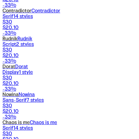
-
33
%
Contradictor
Contradictor
Serif
14
styles
$
30
$
20.10
-
33
%
Rudnik
Rudnik
Script
2
styles
$
30
$
20.10
-
33
%
Dorat
Dorat
Display
1
style
$
30
$
20.10
-
33
%
Nowina
Nowina
Sans-Serif
7
styles
$
30
$
20.10
-
33
%
Chaos is me
Chaos is me
Serif
14
styles
$
30