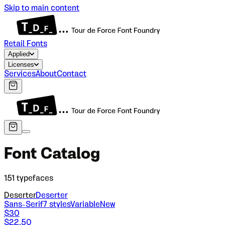
Skip to main content
Retail Fonts
Applied
Licenses
Services
About
Contact
Font Catalog
151
typefaces
Deserter
Deserter
Sans-Serif
7
styles
Variable
New
$
30
$
22.50