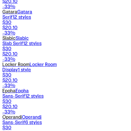
$
20.10
-
33
%
Gatara
Gatara
Serif
12
styles
$
30
$
20.10
-
33
%
Slabic
Slabic
Slab Serif
12
styles
$
30
$
20.10
-
33
%
Locker Room
Locker Room
Display
1
style
$
30
$
20.10
-
33
%
Epoha
Epoha
Sans-Serif
12
styles
$
30
$
20.10
-
33
%
Operandi
Operandi
Sans-Serif
6
styles
$
30