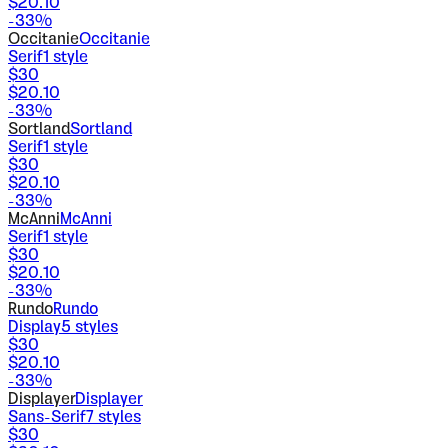
$
20.10
-
33
%
Occitanie
Occitanie
Serif
1
style
$
30
$
20.10
-
33
%
Sortland
Sortland
Serif
1
style
$
30
$
20.10
-
33
%
McAnni
McAnni
Serif
1
style
$
30
$
20.10
-
33
%
Rundo
Rundo
Display
5
styles
$
30
$
20.10
-
33
%
Displayer
Displayer
Sans-Serif
7
styles
$
30